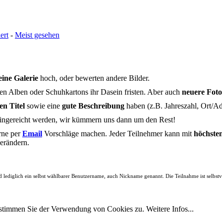
ert
-
Meist gesehen
ine Galerie
hoch, oder bewerten andere Bilder.
en Alben oder Schuhkartons ihr Dasein fristen. Aber auch
neuere Foto
en Titel
sowie eine
gute Beschreibung
haben (z.B. Jahreszahl, Ort/Ad
ingereicht werden, wir kümmern uns dann um den Rest!
rne per
Email
Vorschläge machen. Jeder Teilnehmer kann mit
höchste
erändern.
 lediglich ein selbst wählbarer Benutzername, auch Nickname genannt. Die Teilnahme ist selbst
, stimmen Sie der Verwendung von Cookies zu.
Weitere Infos...