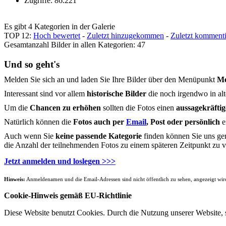
Zugriffe: 86.221
Es gibt 4 Kategorien in der Galerie
TOP 12:
Hoch bewertet
-
Zuletzt hinzugekommen
-
Zuletzt kommenti
Gesamtanzahl Bilder in allen Kategorien: 47
Und so geht's
Melden Sie sich an und laden Sie Ihre Bilder über den Menüpunkt
Me
Interessant sind vor allem
historische Bilder
die noch irgendwo in alt
Um die
Chancen zu erhöhen
sollten die Fotos einen
aussagekräftig
Natürlich können die
Fotos auch per
Email
, Post oder persönlich
e
Auch wenn Sie
keine passende Kategorie
finden können Sie uns ge
die Anzahl der teilnehmenden Fotos zu einem späteren Zeitpunkt zu v
Jetzt anmelden und loslegen >>>
Hinweis:
Anmeldenamen und die Email-Adressen sind nicht öffentlich zu sehen, angezeigt wird
Cookie-Hinweis gemäß EU-Richtlinie
Diese Website benutzt Cookies. Durch die Nutzung unserer Website